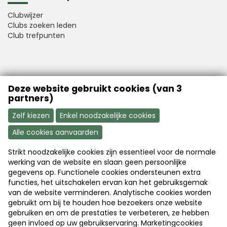
Clubwijzer
Clubs zoeken leden
Club trefpunten
VFB is a member of Better Finance
Deze website gebruikt cookies (van 3
partners)
Zelf kiezen
Enkel noodzakelijke cookies
Alle cookies aanvaarden
Strikt noodzakelijke cookies zijn essentieel voor de normale
Aanmelden
Word nu lid
werking van de website en slaan geen persoonlijke
gegevens op. Functionele cookies ondersteunen extra
functies, het uitschakelen ervan kan het gebruiksgemak
van de website verminderen. Analytische cookies worden
Disclaimer
|
Copyright
|
Privacy
gebruikt om bij te houden hoe bezoekers onze website
gebruiken en om de prestaties te verbeteren, ze hebben
geen invloed op uw gebruikservaring. Marketingcookies