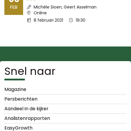
FEB
Spreker:
Michèle Sioen, Geert Asselman
Locatie:
Online
Datum:
Tijd:
8 februari 2021
19:30
Snel naar
Magazine
Persberichten
Aandeel in de kijker
Analistenrapporten
EasyGrowth