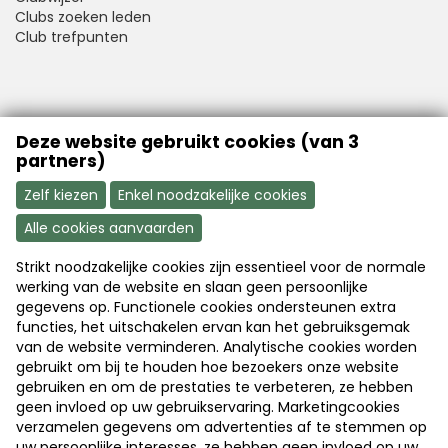
Clubs zoeken leden
Club trefpunten
VFB is a member of Better Finance
Deze website gebruikt cookies (van 3
partners)
Zelf kiezen
Enkel noodzakelijke cookies
Alle cookies aanvaarden
Strikt noodzakelijke cookies zijn essentieel voor de normale
Aanmelden
Word nu lid
werking van de website en slaan geen persoonlijke
gegevens op. Functionele cookies ondersteunen extra
functies, het uitschakelen ervan kan het gebruiksgemak
van de website verminderen. Analytische cookies worden
Disclaimer
|
Copyright
|
Privacy
gebruikt om bij te houden hoe bezoekers onze website
gebruiken en om de prestaties te verbeteren, ze hebben
geen invloed op uw gebruikservaring. Marketingcookies
© 2026 Vlaamse Federatie van Beleggers
verzamelen gegevens om advertenties af te stemmen op
uw persoonlijke interesses, ze hebben geen invloed op uw