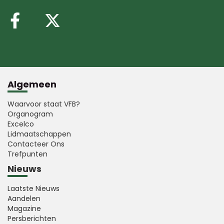
Volg ons op Facebook
Volg ons op X (Twitte
Algemeen
Waarvoor staat VFB?
Organogram
Excelco
Lidmaatschappen
Contacteer Ons
Trefpunten
Nieuws
Laatste Nieuws
Aandelen
Magazine
Persberichten