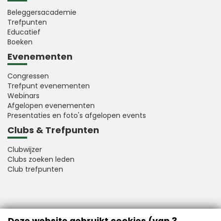
Beleggersacademie
Trefpunten
Educatief
Boeken
Evenementen
Congressen
Trefpunt evenementen
Webinars
Afgelopen evenementen
Presentaties en foto's afgelopen events
Clubs & Trefpunten
Clubwijzer
Clubs zoeken leden
Club trefpunten
VFB is a member of Better Finance