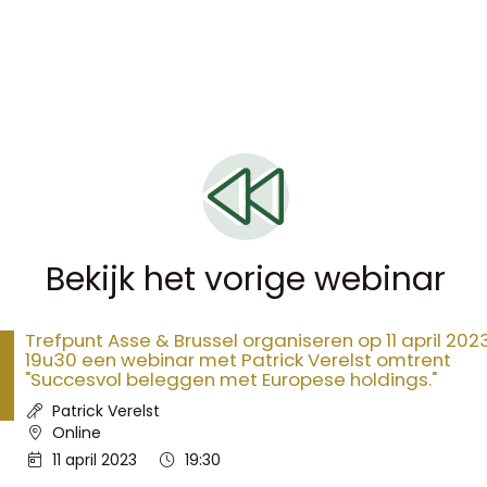
Bekijk het vorige webinar
Trefpunt Asse & Brussel organiseren op 11 april 20
19u30 een webinar met Patrick Verelst omtrent
"Succesvol beleggen met Europese holdings."
Spreker:
Patrick Verelst
Locatie:
Online
Datum:
Tijd:
11 april 2023
19:30