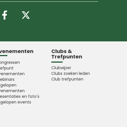
Volg ons op Facebook
Volg ons op X (Twitter
venementen
Clubs &
Trefpunten
ongressen
Clubwijzer
refpunt
Clubs zoeken leden
venementen
Club trefpunten
ebinars
fgelopen
venementen
esentaties en foto's
fgelopen events