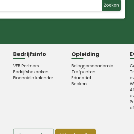
Zoeken
Bedrijfsinfo
Opleiding
E
VFB Partners
Beleggersacademie
C
Bedrijfsbezoeken
Trefpunten
T
Financiële kalender
Educatief
e
Boeken
W
A
e
Pr
a