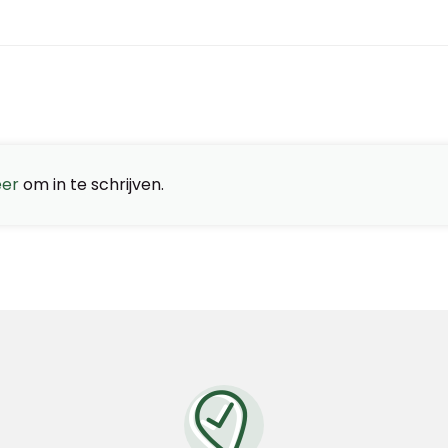
eer
om in te schrijven.