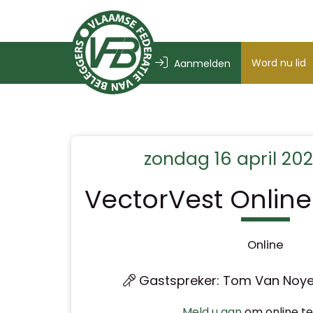
Word nu lid
Aanmelden
zondag 16 april 202
VectorVest Onlin
Online
Gastspreker: Tom Van Noye
Meld u aan
om online te 