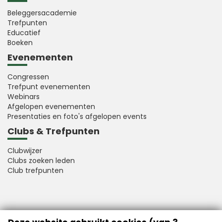
Beleggersacademie
Trefpunten
Educatief
Boeken
Evenementen
Congressen
Trefpunt evenementen
Webinars
Afgelopen evenementen
Presentaties en foto's afgelopen events
Clubs & Trefpunten
Clubwijzer
Clubs zoeken leden
Club trefpunten
VFB is a member of Better Finance