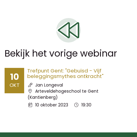
Bekijk het vorige webinar
Trefpunt Gent: "Gebuisd - Vijf
10
beleggingsmythes ontkracht"
OKT
Spreker:
Jan Longeval
Locatie:
Arteveldehogeschool te Gent
(Kantienberg)
Datum:
Tijd:
10 oktober 2023
19:30