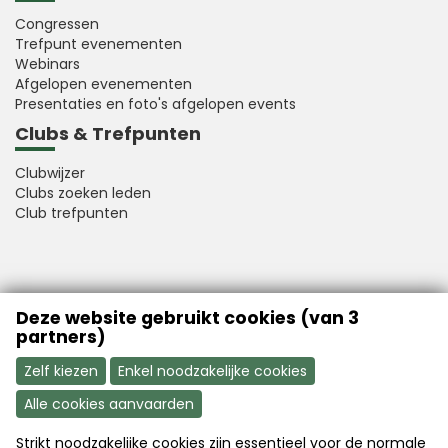
Congressen
Trefpunt evenementen
Webinars
Afgelopen evenementen
Presentaties en foto's afgelopen events
Clubs & Trefpunten
Clubwijzer
Clubs zoeken leden
Club trefpunten
VFB is a member of Better Finance
Deze website gebruikt cookies (van 3
partners)
Zelf kiezen
Enkel noodzakelijke cookies
Alle cookies aanvaarden
Strikt noodzakelijke cookies zijn essentieel voor de normale