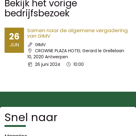
Bekijk het vorige
bedrijfsbezoek
Samen naar de algemene vergadering
26
van GIMV
JUN
Spreker:
GIMV
Locatie:
CROWNE PLAZA HOTEL Gerard le Grellelaan
10, 2020 Antwerpen
Datum:
Tijd:
26 juni 2024
10:00
Snel naar