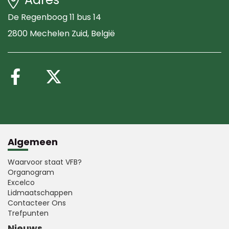
De Regenboog 11 bus 14
2800 Mechelen Zuid
, België
Volg ons op Facebook
Volg ons op X (Twitte
Algemeen
Waarvoor staat VFB?
Organogram
Excelco
Lidmaatschappen
Contacteer Ons
Trefpunten
Nieuws