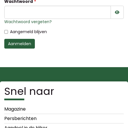
Wachtwoord
Wac
Wachtwoord vergeten?
Aangemeld blijven
Aanmelden
Snel naar
Magazine
Persberichten
Aandeel in de kijker