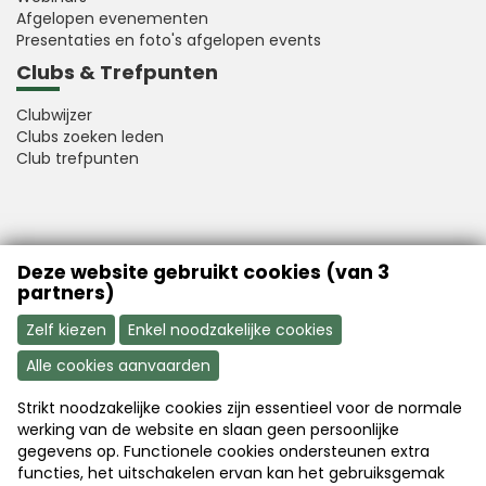
Afgelopen evenementen
Presentaties en foto's afgelopen events
Clubs & Trefpunten
Clubwijzer
Clubs zoeken leden
Club trefpunten
VFB is a member of Better Finance
Deze website gebruikt cookies (van 3
partners)
Zelf kiezen
Enkel noodzakelijke cookies
Alle cookies aanvaarden
Strikt noodzakelijke cookies zijn essentieel voor de normale
Aanmelden
Word nu lid
werking van de website en slaan geen persoonlijke
gegevens op. Functionele cookies ondersteunen extra
functies, het uitschakelen ervan kan het gebruiksgemak