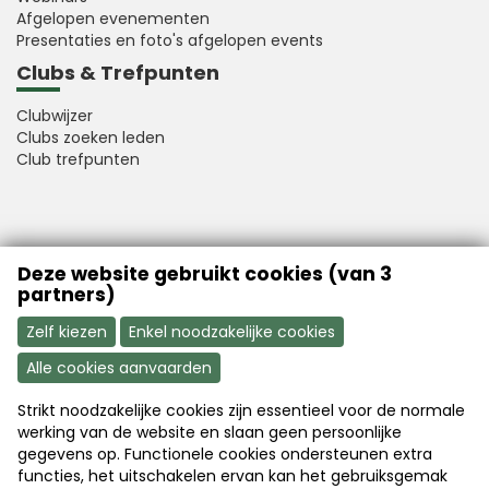
Afgelopen evenementen
Presentaties en foto's afgelopen events
Clubs & Trefpunten
Clubwijzer
Clubs zoeken leden
Club trefpunten
VFB is a member of Better Finance
Deze website gebruikt cookies (van 3
partners)
Zelf kiezen
Enkel noodzakelijke cookies
Alle cookies aanvaarden
Strikt noodzakelijke cookies zijn essentieel voor de normale
Aanmelden
Word nu lid
werking van de website en slaan geen persoonlijke
gegevens op. Functionele cookies ondersteunen extra
functies, het uitschakelen ervan kan het gebruiksgemak