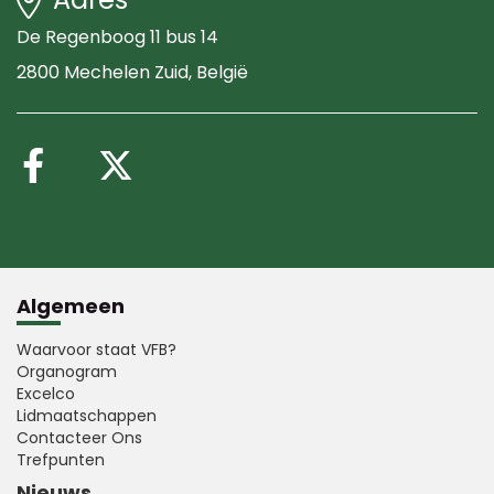
De Regenboog 11 bus 14
2800 Mechelen Zuid
, België
Volg ons op Facebook
Volg ons op X (Twitte
Algemeen
Waarvoor staat VFB?
Organogram
Excelco
Lidmaatschappen
Contacteer Ons
Trefpunten
Nieuws