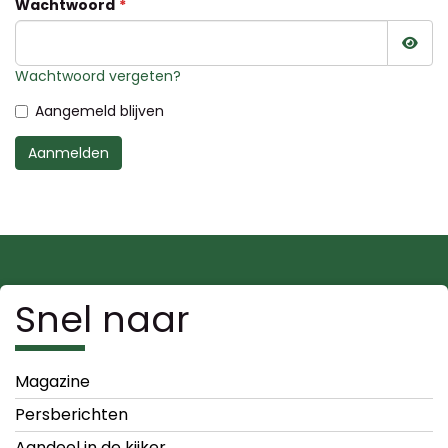
Wachtwoord
Wac
Wachtwoord vergeten?
Aangemeld blijven
Aanmelden
Snel naar
Magazine
Persberichten
Aandeel in de kijker