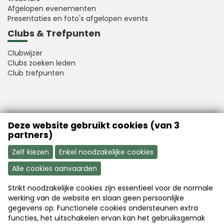
Afgelopen evenementen
Presentaties en foto's afgelopen events
Clubs & Trefpunten
Clubwijzer
Clubs zoeken leden
Club trefpunten
VFB is a member of Better Finance
Deze website gebruikt cookies (van 3
partners)
Zelf kiezen
Enkel noodzakelijke cookies
Alle cookies aanvaarden
Strikt noodzakelijke cookies zijn essentieel voor de normale
Aanmelden
Word nu lid
werking van de website en slaan geen persoonlijke
gegevens op. Functionele cookies ondersteunen extra
functies, het uitschakelen ervan kan het gebruiksgemak