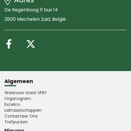
De Regenboog 11 bus 14
2800 Mechelen Zuid
, België
Volg ons op Facebook
Volg ons op X (Twitte
Algemeen
Waarvoor staat VFB?
Organogram
Excelco
Lidmaatschappen
Contacteer Ons
Trefpunten
Nieuws