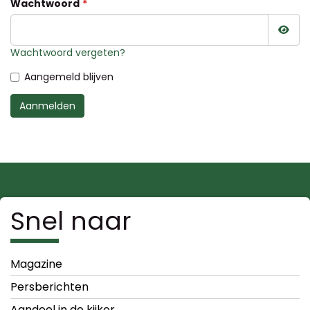
Wachtwoord
Wac
Wachtwoord vergeten?
Aangemeld blijven
Aanmelden
Snel naar
Magazine
Persberichten
Aandeel in de kijker