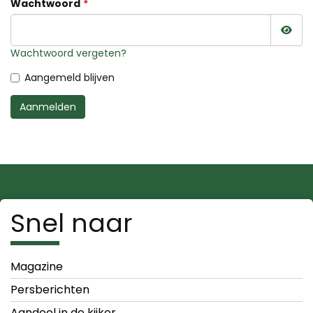
Wachtwoord
Wac
Wachtwoord vergeten?
Aangemeld blijven
Aanmelden
Snel naar
Magazine
Persberichten
Aandeel in de kijker