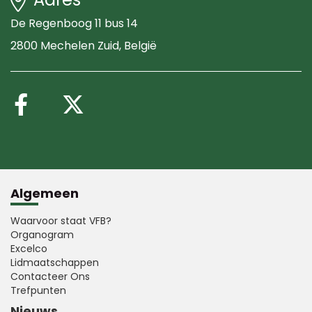
De Regenboog 11 bus 14
2800 Mechelen Zuid
, België
Volg ons op Facebook
Volg ons op X (Twitte
Algemeen
Waarvoor staat VFB?
Organogram
Excelco
Lidmaatschappen
Contacteer Ons
Trefpunten
Nieuws