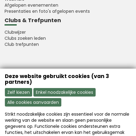
Afgelopen evenementen
Presentaties en foto's afgelopen events
Clubs & Trefpunten
Clubwijzer
Clubs zoeken leden
Club trefpunten
VFB is a member of Better Finance
Deze website gebruikt cookies (van 3
partners)
Zelf kiezen
Enkel noodzakelijke cookies
Alle cookies aanvaarden
Strikt noodzakelijke cookies zijn essentieel voor de normale
Aanmelden
Word nu lid
werking van de website en slaan geen persoonlijke
gegevens op. Functionele cookies ondersteunen extra
functies, het uitschakelen ervan kan het gebruiksgemak