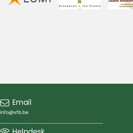
Email
info@vfb.be
Helpdesk