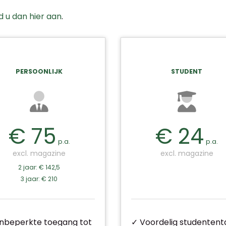
d u dan hier aan
.
PERSOONLIJK
STUDENT
€ 75
€ 24
p.a.
p.a.
excl. magazine
excl. magazine
2 jaar: € 142,5
3 jaar: € 210
nbeperkte toegang tot
✓ Voordelig studententa