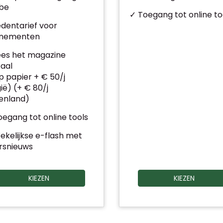
.be
✓ Toegang tot online to
edentarief voor
nementen
ees het magazine
taal
 papier + € 50/j
ië) (+ € 80/j
tenland)
egang tot online tools
ekelijkse e-flash met
rsnieuws
KIEZEN
KIEZEN