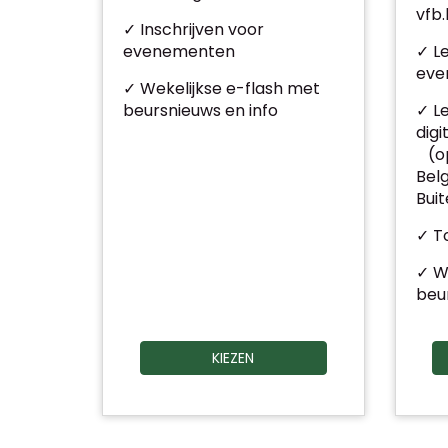
vfb
✓ Inschrijven voor
evenementen
✓ L
eve
✓ Wekelijkse e-flash met
beursnieuws en info
✓ L
digi
(op
Belg
Bui
✓ To
✓ W
beu
KIEZEN