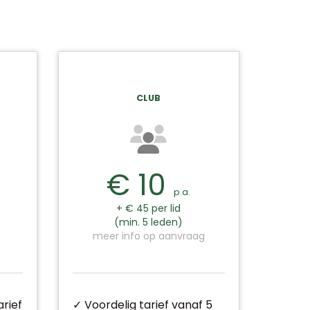
CLUB
€ 10
p.a.
+ € 45 per lid
(min. 5 leden)
meer info op aanvraag
rief
✓ Voordelig tarief vanaf 5