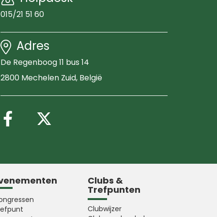
015/21 51 60
Adres
De Regenboog 11 bus 14
2800 Mechelen Zuid
, België
Volg ons op Facebook
Volg ons op X (Twitter
venementen
Clubs &
Trefpunten
ongressen
Clubwijzer
refpunt