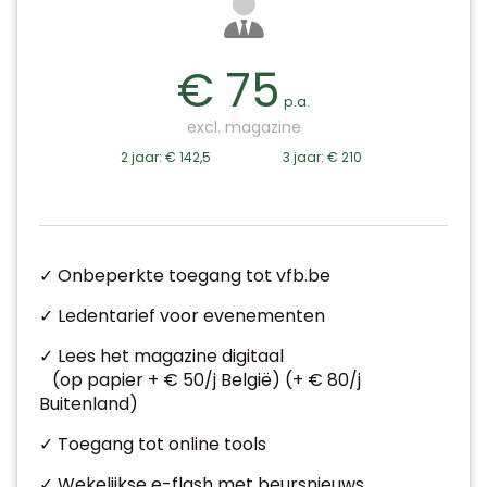
€ 75
p.a.
excl. magazine
2 jaar: € 142,5
3 jaar: € 210
✓ Onbeperkte toegang tot vfb.be
✓ Ledentarief voor evenementen
✓ Lees het magazine digitaal
(op papier + € 50/j België) (+ € 80/j
Buitenland)
✓ Toegang tot online tools
✓ Wekelijkse e-flash met beursnieuws