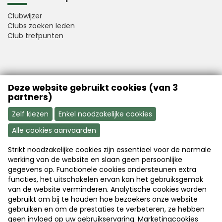
Clubwijzer
Clubs zoeken leden
Club trefpunten
VFB is a member of Better Finance
Deze website gebruikt cookies (van 3
partners)
Zelf kiezen
Enkel noodzakelijke cookies
Alle cookies aanvaarden
Strikt noodzakelijke cookies zijn essentieel voor de normale
Aanmelden
Word nu lid
werking van de website en slaan geen persoonlijke
gegevens op. Functionele cookies ondersteunen extra
functies, het uitschakelen ervan kan het gebruiksgemak
van de website verminderen. Analytische cookies worden
Disclaimer
|
Copyright
|
Privacy
gebruikt om bij te houden hoe bezoekers onze website
gebruiken en om de prestaties te verbeteren, ze hebben
geen invloed op uw gebruikservaring. Marketingcookies