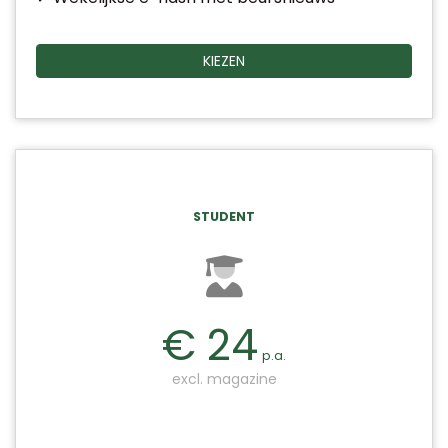
KIEZEN
STUDENT
€ 24
p.a.
excl. magazine