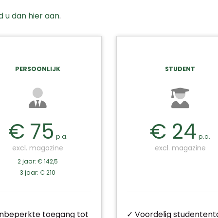
d u dan hier aan
.
PERSOONLIJK
STUDENT
€ 75
€ 24
p.a.
p.a.
excl. magazine
excl. magazine
2 jaar: € 142,5
3 jaar: € 210
nbeperkte toegang tot
✓ Voordelig studententa