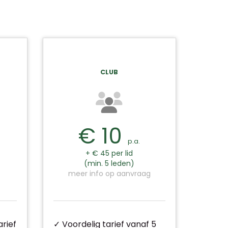
CLUB
€ 10
p.a.
+ € 45 per lid
(min. 5 leden)
meer info op aanvraag
rief
✓ Voordelig tarief vanaf 5