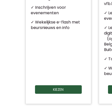
vfb
✓ Inschrijven voor
evenementen
✓ L
eve
✓ Wekelijkse e-flash met
beursnieuws en info
✓ L
digi
(op
Belg
Bui
✓ To
✓ W
beu
KIEZEN