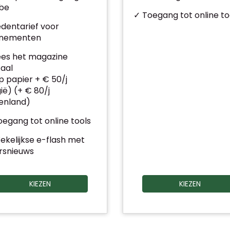
.be
✓ Toegang tot online to
edentarief voor
nementen
ees het magazine
taal
 papier + € 50/j
ië) (+ € 80/j
tenland)
egang tot online tools
ekelijkse e-flash met
rsnieuws
KIEZEN
KIEZEN