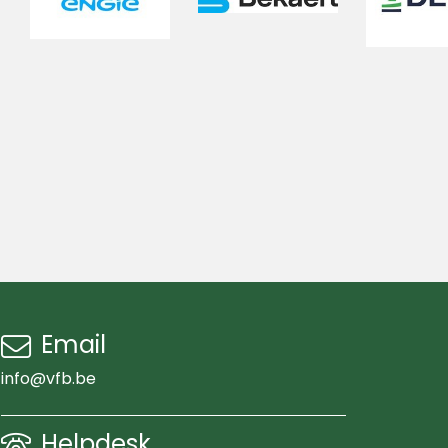
Email
info@vfb.be
Helpdesk