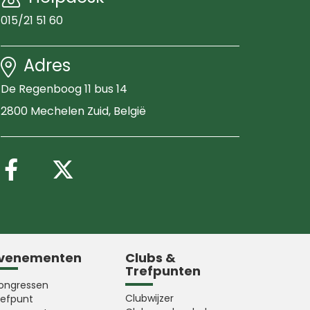
015/21 51 60
Adres
De Regenboog 11 bus 14
2800 Mechelen Zuid
, België
Volg ons op Facebook
Volg ons op X (Twitter
venementen
Clubs &
Trefpunten
ongressen
Clubwijzer
refpunt