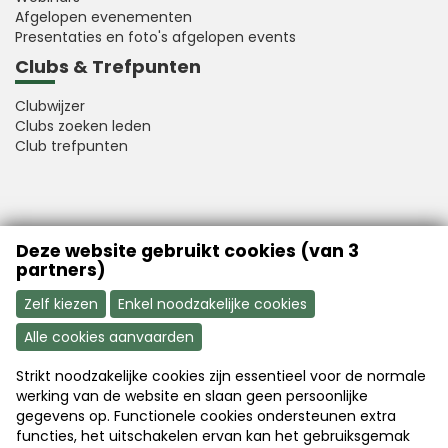
Afgelopen evenementen
Presentaties en foto's afgelopen events
Clubs & Trefpunten
Clubwijzer
Clubs zoeken leden
Club trefpunten
VFB is a member of Better Finance
Deze website gebruikt cookies (van 3
partners)
Zelf kiezen
Enkel noodzakelijke cookies
Alle cookies aanvaarden
Strikt noodzakelijke cookies zijn essentieel voor de normale
Aanmelden
Word nu lid
werking van de website en slaan geen persoonlijke
gegevens op. Functionele cookies ondersteunen extra
functies, het uitschakelen ervan kan het gebruiksgemak