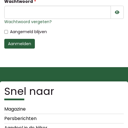
Wachtwoord
Wac
Wachtwoord vergeten?
Aangemeld blijven
Aanmelden
Snel naar
Magazine
Persberichten
Aandeel in de kijker