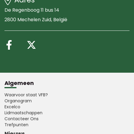
De Regenboog 11 bus 14
2800 Mechelen Zuid
, België
Volg ons op Facebook
Volg ons op X (Twitte
Algemeen
Waarvoor staat VFB?
Organogram
Excelco
Lidmaatschappen
Contacteer Ons
Trefpunten
Nieuws