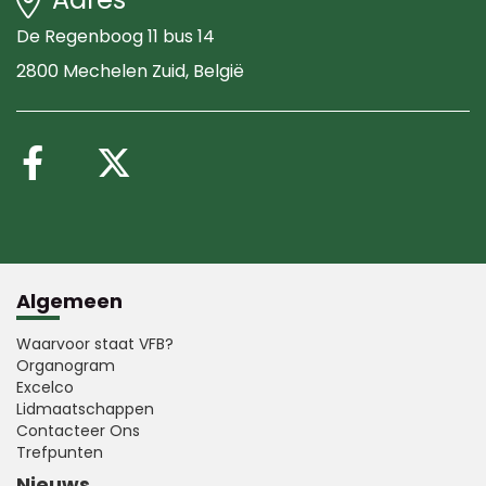
De Regenboog 11 bus 14
2800 Mechelen Zuid
, België
Volg ons op Facebook
Volg ons op X (Twitte
Algemeen
Waarvoor staat VFB?
Organogram
Excelco
Lidmaatschappen
Contacteer Ons
Trefpunten
Nieuws