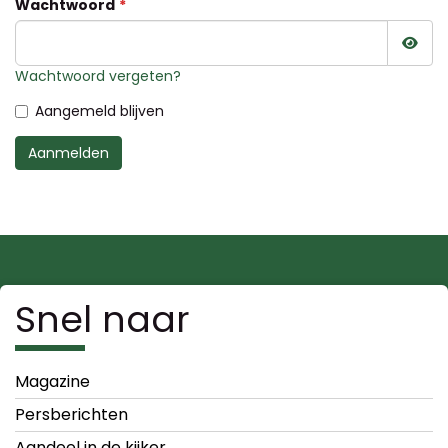
Wachtwoord
Wac
Wachtwoord vergeten?
Aangemeld blijven
Aanmelden
Snel naar
Magazine
Persberichten
Aandeel in de kijker