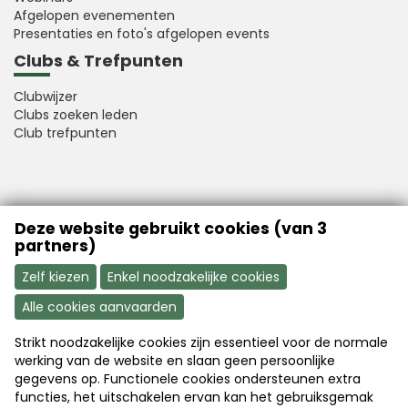
Afgelopen evenementen
Presentaties en foto's afgelopen events
Clubs & Trefpunten
Clubwijzer
Clubs zoeken leden
Club trefpunten
VFB is a member of Better Finance
Deze website gebruikt cookies (van 3
partners)
Zelf kiezen
Enkel noodzakelijke cookies
Alle cookies aanvaarden
Strikt noodzakelijke cookies zijn essentieel voor de normale
Aanmelden
Word nu lid
werking van de website en slaan geen persoonlijke
gegevens op. Functionele cookies ondersteunen extra
functies, het uitschakelen ervan kan het gebruiksgemak