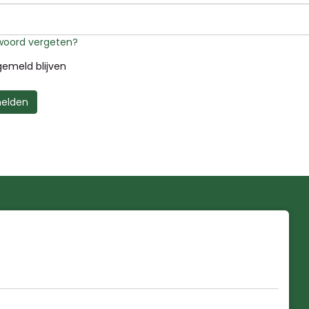
oord vergeten?
emeld blijven
elden