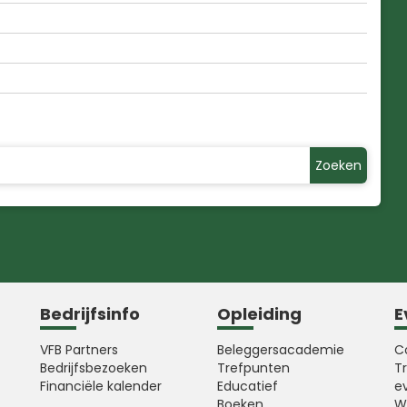
Zoeken
Bedrijfsinfo
Opleiding
E
VFB Partners
Beleggersacademie
C
Bedrijfsbezoeken
Trefpunten
T
Financiële kalender
Educatief
e
Boeken
W