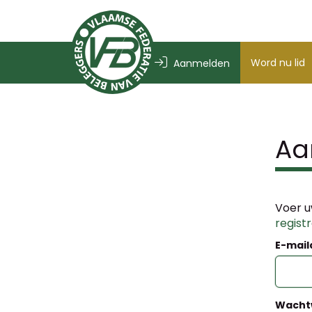
Word nu lid
Aanmelden
Aa
Voer u
regist
E-mail
Wacht