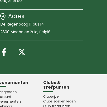
015/21 51 60
Adres
De Regenboog 11 bus 14
2800 Mechelen Zuid
, België
Volg ons op Facebook
Volg ons op X (Twitter
venementen
Clubs &
Trefpunten
ongressen
Clubwijzer
refpunt
Clubs zoeken leden
venementen
Club trefpunten
ebinars