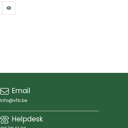
Wachtwoord tonen
Email
info@vfb.be
Helpdesk