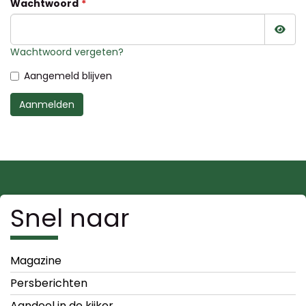
Wachtwoord
Wac
Wachtwoord vergeten?
Aangemeld blijven
Aanmelden
Snel naar
Magazine
Persberichten
Aandeel in de kijker