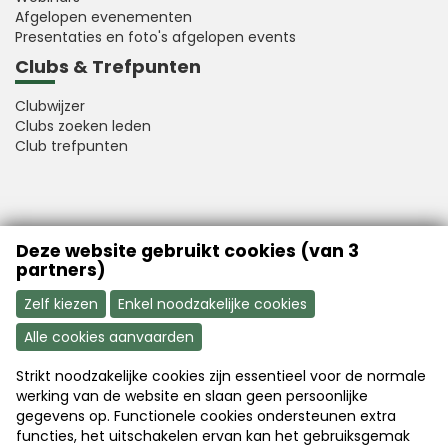
Afgelopen evenementen
Presentaties en foto's afgelopen events
Clubs & Trefpunten
Clubwijzer
Clubs zoeken leden
Club trefpunten
VFB is a member of Better Finance
Deze website gebruikt cookies (van 3
partners)
Zelf kiezen
Enkel noodzakelijke cookies
Alle cookies aanvaarden
Strikt noodzakelijke cookies zijn essentieel voor de normale
Aanmelden
Word nu lid
werking van de website en slaan geen persoonlijke
gegevens op. Functionele cookies ondersteunen extra
functies, het uitschakelen ervan kan het gebruiksgemak