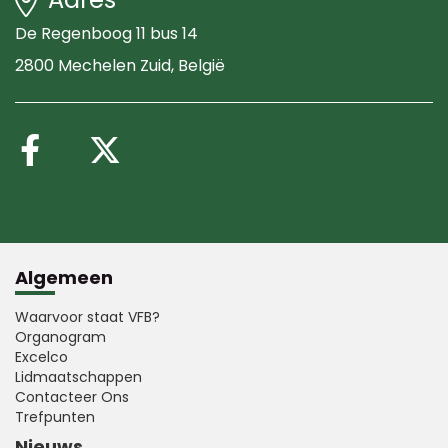
De Regenboog 11 bus 14
2800 Mechelen Zuid
, België
Volg ons op Facebook
Volg ons op X (Twitte
Algemeen
Waarvoor staat VFB?
Organogram
Excelco
Lidmaatschappen
Contacteer Ons
Trefpunten
Nieuws