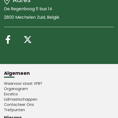
De Regenboog 11 bus 14
2800 Mechelen Zuid
, België
Volg ons op Facebook
Volg ons op X (Twitte
Algemeen
Waarvoor staat VFB?
Organogram
Excelco
Lidmaatschappen
Contacteer Ons
Trefpunten
Nieuws