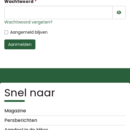
Wachtwoord
Wac
Wachtwoord vergeten?
Aangemeld blijven
Aanmelden
Snel naar
Magazine
Persberichten
Aandeel in de kijker