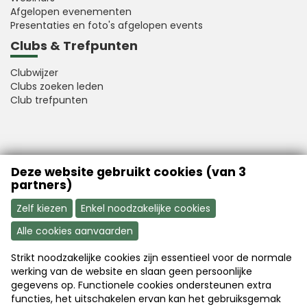
Afgelopen evenementen
Presentaties en foto's afgelopen events
Clubs & Trefpunten
Clubwijzer
Clubs zoeken leden
Club trefpunten
VFB is a member of Better Finance
Deze website gebruikt cookies (van 3
partners)
Zelf kiezen
Enkel noodzakelijke cookies
Alle cookies aanvaarden
Strikt noodzakelijke cookies zijn essentieel voor de normale
Aanmelden
Word nu lid
werking van de website en slaan geen persoonlijke
gegevens op. Functionele cookies ondersteunen extra
functies, het uitschakelen ervan kan het gebruiksgemak