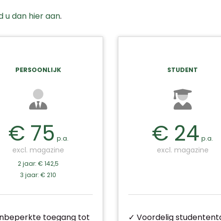
d u dan hier aan
.
PERSOONLIJK
STUDENT
€ 75
€ 24
p.a.
p.a.
excl. magazine
excl. magazine
2 jaar: € 142,5
3 jaar: € 210
nbeperkte toegang tot
✓ Voordelig studententa