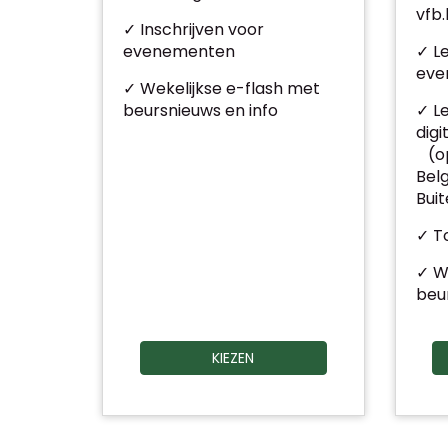
vfb
✓ Inschrijven voor
evenementen
✓ L
eve
✓ Wekelijkse e-flash met
beursnieuws en info
✓ L
digi
(op
Belg
Bui
✓ To
✓ W
beu
KIEZEN