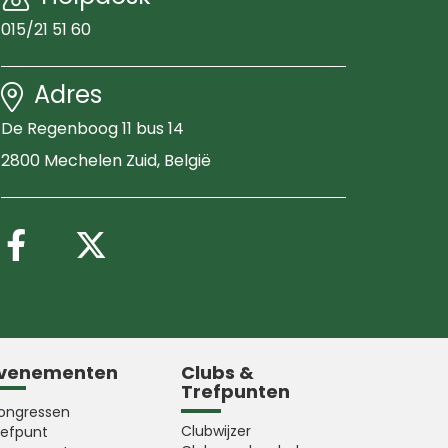
015/21 51 60
Adres
De Regenboog 11 bus 14
2800 Mechelen Zuid
, België
Volg ons op Facebook
Volg ons op X (Twitter
venementen
Clubs &
Trefpunten
ongressen
Clubwijzer
refpunt