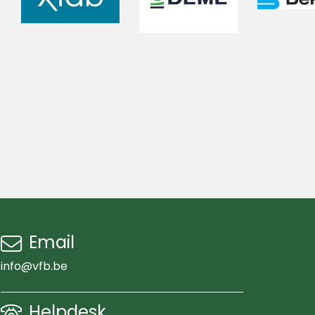
Email
info@vfb.be
Helpdesk