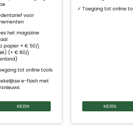
.be
✓ Toegang tot online to
edentarief voor
nementen
ees het magazine
taal
 papier + € 50/j
ië) (+ € 80/j
tenland)
egang tot online tools
ekelijkse e-flash met
rsnieuws
KIEZEN
KIEZEN