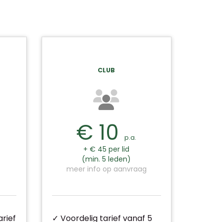
CLUB
€ 10
p.a.
+ € 45 per lid
(min. 5 leden)
meer info op aanvraag
rief
✓ Voordelig tarief vanaf 5