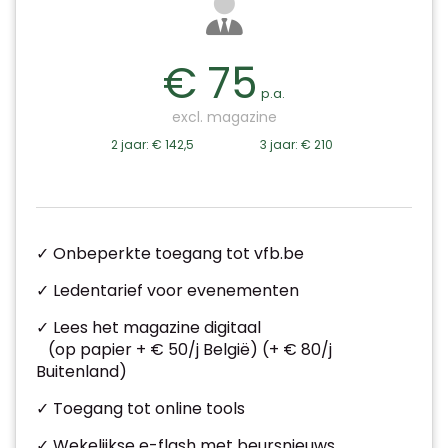
€ 75
p.a.
excl. magazine
2 jaar: € 142,5
3 jaar: € 210
✓ Onbeperkte toegang tot vfb.be
✓ Ledentarief voor evenementen
✓ Lees het magazine digitaal
(op papier + € 50/j België) (+ € 80/j
Buitenland)
✓ Toegang tot online tools
✓ Wekelijkse e-flash met beursnieuws