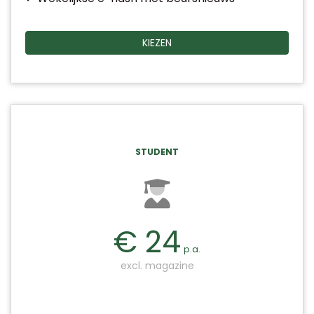
KIEZEN
STUDENT
€ 24
p.a.
excl. magazine