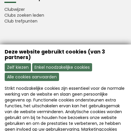
Clubwijzer
Clubs zoeken leden
Club trefpunten
VFB is a member of Better Finance
Deze website gebruikt cookies (van 3
partners)
Zelf kiezen
Enkel noodzakelijke cookies
Alle cookies aanvaarden
Strikt noodzakelijke cookies zijn essentieel voor de normale
Aanmelden
Word nu lid
werking van de website en slaan geen persoonlijke
gegevens op. Functionele cookies ondersteunen extra
functies, het uitschakelen ervan kan het gebruiksgemak
van de website verminderen. Analytische cookies worden
Disclaimer
|
Copyright
|
Privacy
gebruikt om bij te houden hoe bezoekers onze website
gebruiken en om de prestaties te verbeteren, ze hebben
geen invloed op uw gebruikservaring. Marketingcookies