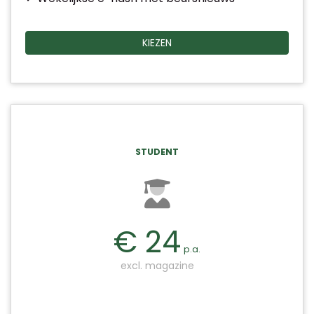
KIEZEN
STUDENT
€ 24
p.a.
excl. magazine