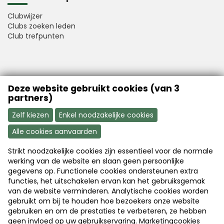
Clubwijzer
Clubs zoeken leden
Club trefpunten
VFB is a member of Better Finance
Deze website gebruikt cookies (van 3
partners)
Zelf kiezen
Enkel noodzakelijke cookies
Alle cookies aanvaarden
Strikt noodzakelijke cookies zijn essentieel voor de normale
Aanmelden
Word nu lid
werking van de website en slaan geen persoonlijke
gegevens op. Functionele cookies ondersteunen extra
functies, het uitschakelen ervan kan het gebruiksgemak
van de website verminderen. Analytische cookies worden
Disclaimer
|
Copyright
|
Privacy
gebruikt om bij te houden hoe bezoekers onze website
gebruiken en om de prestaties te verbeteren, ze hebben
geen invloed op uw gebruikservaring. Marketingcookies