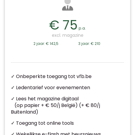
€ 75
p.a.
excl. magazine
2 jaar: € 142,5
3 jaar: € 210
✓ Onbeperkte toegang tot vfb.be
✓ Ledentarief voor evenementen
✓ Lees het magazine digitaal
(op papier + € 50/j België) (+ € 80/j
Buitenland)
✓ Toegang tot online tools
✓ Wekelijkse e-flash met beursnieuws