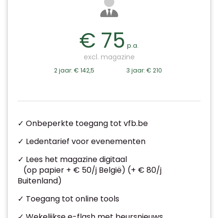
€ 75
p.a.
excl. magazine
2 jaar: € 142,5
3 jaar: € 210
✓ Onbeperkte toegang tot vfb.be
✓ Ledentarief voor evenementen
✓ Lees het magazine digitaal
(op papier + € 50/j België) (+ € 80/j
Buitenland)
✓ Toegang tot online tools
✓ Wekelijkse e-flash met beursnieuws