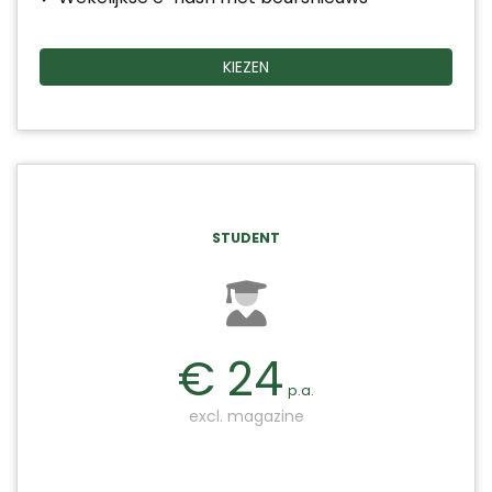
KIEZEN
STUDENT
€ 24
p.a.
excl. magazine