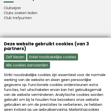
Clubwijzer
Clubs zoeken leden
Club trefpunten
VFB is a member of Better Finance
Deze website gebruikt cookies (van 3
partners)
Zelf kiezen
Enkel noodzakelijke cookies
Alle cookies aanvaarden
Strikt noodzakelijke cookies zijn essentieel voor de normale
Aanmelden
Word nu lid
werking van de website en slaan geen persoonlijke
gegevens op. Functionele cookies ondersteunen extra
functies, het uitschakelen ervan kan het gebruiksgemak
van de website verminderen. Analytische cookies worden
Disclaimer
|
Copyright
|
Privacy
gebruikt om bij te houden hoe bezoekers onze website
gebruiken en om de prestaties te verbeteren, ze hebben
geen invloed op uw gebruikservaring. Marketingcookies