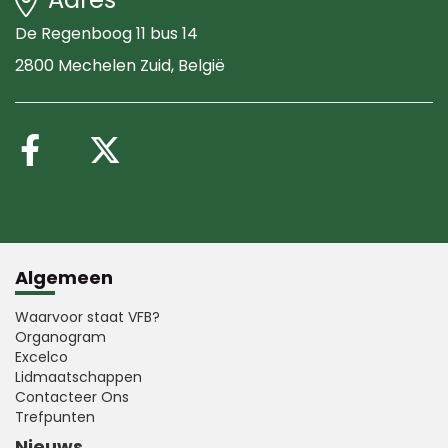
De Regenboog 11 bus 14
2800 Mechelen Zuid
, België
Volg ons op Facebook
Volg ons op X (Twitte
Algemeen
Waarvoor staat VFB?
Organogram
Excelco
Lidmaatschappen
Contacteer Ons
Trefpunten
Nieuws