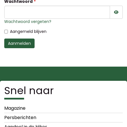
Wachtwoord
Wac
Wachtwoord vergeten?
Aangemeld blijven
Aanmelden
Snel naar
Magazine
Persberichten
Aandeel in de kijker