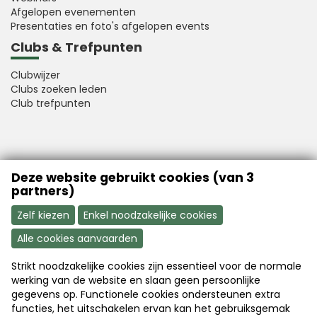
Afgelopen evenementen
Presentaties en foto's afgelopen events
Clubs & Trefpunten
Clubwijzer
Clubs zoeken leden
Club trefpunten
VFB is a member of Better Finance
Deze website gebruikt cookies (van 3
partners)
Zelf kiezen
Enkel noodzakelijke cookies
Alle cookies aanvaarden
Strikt noodzakelijke cookies zijn essentieel voor de normale
Aanmelden
Word nu lid
werking van de website en slaan geen persoonlijke
gegevens op. Functionele cookies ondersteunen extra
functies, het uitschakelen ervan kan het gebruiksgemak