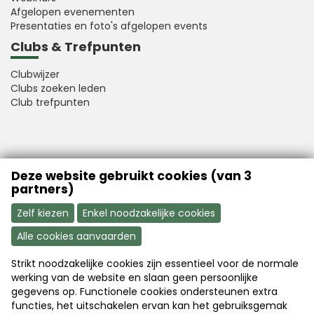
Afgelopen evenementen
Presentaties en foto's afgelopen events
Clubs & Trefpunten
Clubwijzer
Clubs zoeken leden
Club trefpunten
VFB is a member of Better Finance
Deze website gebruikt cookies (van 3
partners)
Zelf kiezen
Enkel noodzakelijke cookies
Alle cookies aanvaarden
Strikt noodzakelijke cookies zijn essentieel voor de normale
Aanmelden
Word nu lid
werking van de website en slaan geen persoonlijke
gegevens op. Functionele cookies ondersteunen extra
functies, het uitschakelen ervan kan het gebruiksgemak