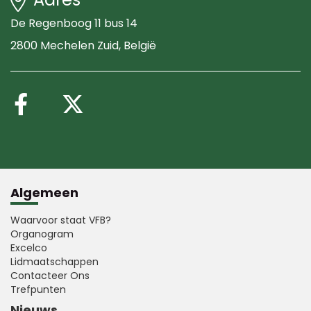
De Regenboog 11 bus 14
2800 Mechelen Zuid
, België
Volg ons op Facebook
Volg ons op X (Twitte
Algemeen
Waarvoor staat VFB?
Organogram
Excelco
Lidmaatschappen
Contacteer Ons
Trefpunten
Nieuws