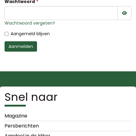
Wachtwoord
Wac
Wachtwoord vergeten?
Aangemeld blijven
Aanmelden
Snel naar
Magazine
Persberichten
Aandeel in de kijker