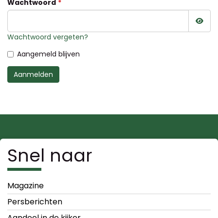
Wachtwoord
Wac
Wachtwoord vergeten?
Aangemeld blijven
Aanmelden
Snel naar
Magazine
Persberichten
Aandeel in de kijker