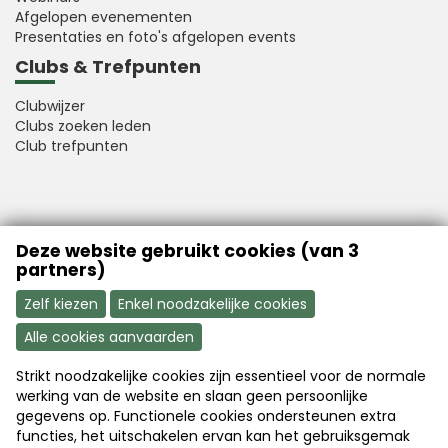
Afgelopen evenementen
Presentaties en foto's afgelopen events
Clubs & Trefpunten
Clubwijzer
Clubs zoeken leden
Club trefpunten
VFB is a member of Better Finance
Deze website gebruikt cookies (van 3
partners)
Zelf kiezen
Enkel noodzakelijke cookies
Alle cookies aanvaarden
Strikt noodzakelijke cookies zijn essentieel voor de normale
Aanmelden
Word nu lid
werking van de website en slaan geen persoonlijke
gegevens op. Functionele cookies ondersteunen extra
functies, het uitschakelen ervan kan het gebruiksgemak