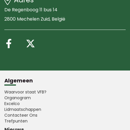
De Regenboog 11 bus 14
2800 Mechelen Zuid
, België
Volg ons op Facebook
Volg ons op X (Twitte
Algemeen
Waarvoor staat VFB?
Organogram
Excelco
Lidmaatschappen
Contacteer Ons
Trefpunten
Nieuws