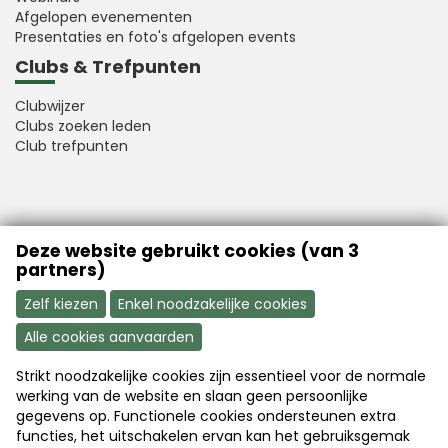
Afgelopen evenementen
Presentaties en foto's afgelopen events
Clubs & Trefpunten
Clubwijzer
Clubs zoeken leden
Club trefpunten
VFB is a member of Better Finance
Deze website gebruikt cookies (van 3
partners)
Zelf kiezen
Enkel noodzakelijke cookies
Alle cookies aanvaarden
Strikt noodzakelijke cookies zijn essentieel voor de normale
Aanmelden
Word nu lid
werking van de website en slaan geen persoonlijke
gegevens op. Functionele cookies ondersteunen extra
functies, het uitschakelen ervan kan het gebruiksgemak