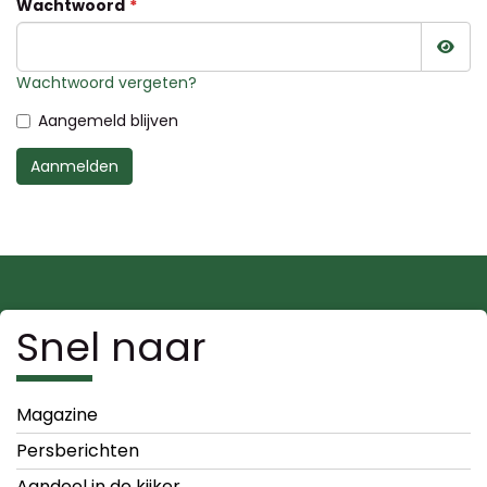
Wachtwoord
Wac
Wachtwoord vergeten?
Aangemeld blijven
Aanmelden
Snel naar
Magazine
Persberichten
Aandeel in de kijker