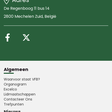
De Regenboog 11 bus 14
2800 Mechelen Zuid
, België
Volg ons op Facebook
Volg ons op X (Twitte
Algemeen
Waarvoor staat VFB?
Organogram
Excelco
Lidmaatschappen
Contacteer Ons
Trefpunten
Nieuws