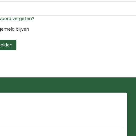
oord vergeten?
emeld blijven
elden