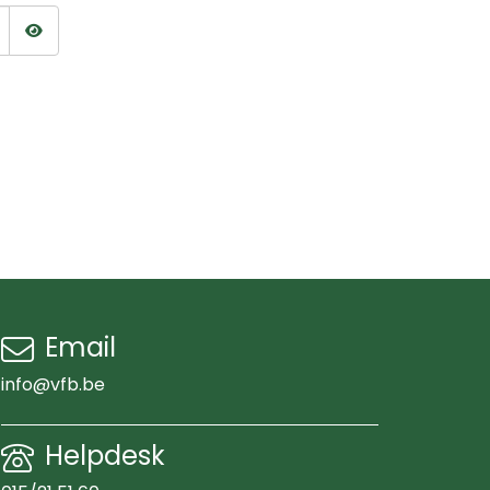
Wachtwoord tonen
Email
info@vfb.be
Helpdesk