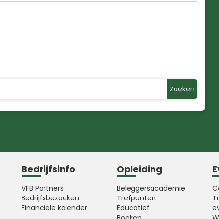
Zoeken
Bedrijfsinfo
Opleiding
E
VFB Partners
Beleggersacademie
C
Bedrijfsbezoeken
Trefpunten
T
Financiële kalender
Educatief
e
Boeken
W