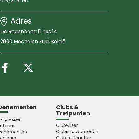
015/21 51 60
Adres
De Regenboog 11 bus 14
2800 Mechelen Zuid
, België
Volg ons op Facebook
Volg ons op X (Twitter
venementen
Clubs &
Trefpunten
ongressen
Clubwijzer
refpunt
Clubs zoeken leden
venementen
Club trefpunten
ebinars