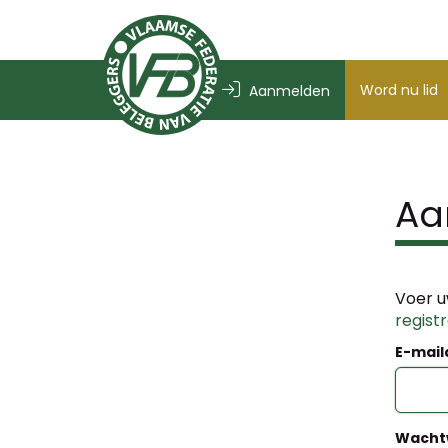
Word nu lid
Aanmelden
Aa
Voer u
regist
E-mail
Wacht