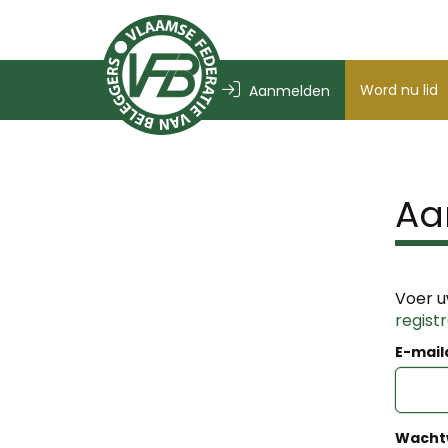
Word nu lid
Aanmelden
Aa
Voer u
regist
E-mail
Wacht