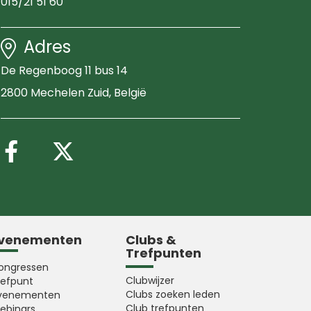
015/21 51 60
Adres
De Regenboog 11 bus 14
2800 Mechelen Zuid
, België
Volg ons op Facebook
Volg ons op X (Twitter
venementen
Clubs &
Trefpunten
ongressen
Clubwijzer
refpunt
Clubs zoeken leden
venementen
Club trefpunten
ebinars