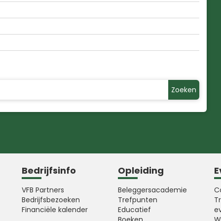
Zoeken
Bedrijfsinfo
Opleiding
E
VFB Partners
Beleggersacademie
C
Bedrijfsbezoeken
Trefpunten
T
Financiële kalender
Educatief
e
Boeken
W