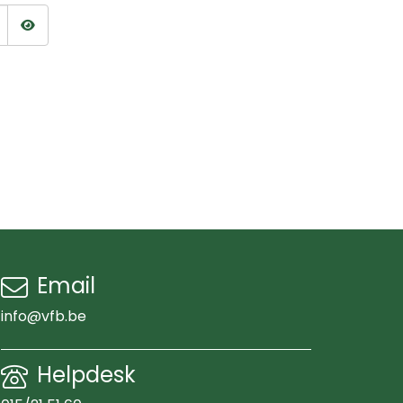
Wachtwoord tonen
Email
info@vfb.be
Helpdesk