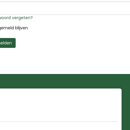
oord vergeten?
emeld blijven
elden