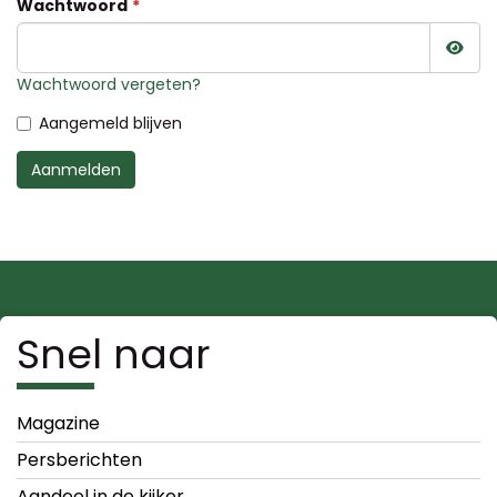
Wachtwoord
Wac
Wachtwoord vergeten?
Aangemeld blijven
Aanmelden
Snel naar
Magazine
Persberichten
Aandeel in de kijker