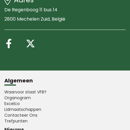
De Regenboog 11 bus 14
2800 Mechelen Zuid
, België
Volg ons op Facebook
Volg ons op X (Twitte
Algemeen
Waarvoor staat VFB?
Organogram
Excelco
Lidmaatschappen
Contacteer Ons
Trefpunten
Nieuws