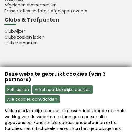
Afgelopen evenementen
Presentaties en foto's afgelopen events
Clubs & Trefpunten
Clubwijzer
Clubs zoeken leden
Club trefpunten
VFB is a member of Better Finance
Deze website gebruikt cookies (van 3
partners)
Zelf kiezen
Enkel noodzakelijke cookies
Alle cookies aanvaarden
Strikt noodzakelijke cookies zijn essentieel voor de normale
Aanmelden
Word nu lid
werking van de website en slaan geen persoonlijke
gegevens op. Functionele cookies ondersteunen extra
functies, het uitschakelen ervan kan het gebruiksgemak