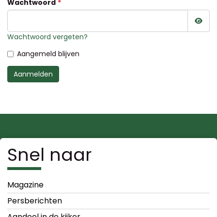
Wachtwoord
Wac
Wachtwoord vergeten?
Aangemeld blijven
Aanmelden
Snel naar
Magazine
Persberichten
Aandeel in de kijker