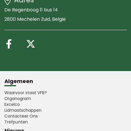
De Regenboog 11 bus 14
2800 Mechelen Zuid
, België
Volg ons op Facebook
Volg ons op X (Twitte
Algemeen
Waarvoor staat VFB?
Organogram
Excelco
Lidmaatschappen
Contacteer Ons
Trefpunten
Nieuws