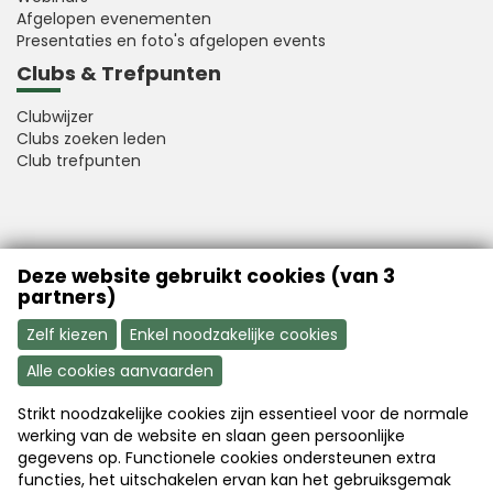
Afgelopen evenementen
Presentaties en foto's afgelopen events
Clubs & Trefpunten
Clubwijzer
Clubs zoeken leden
Club trefpunten
VFB is a member of Better Finance
Deze website gebruikt cookies (van 3
partners)
Zelf kiezen
Enkel noodzakelijke cookies
Alle cookies aanvaarden
Strikt noodzakelijke cookies zijn essentieel voor de normale
Aanmelden
Word nu lid
werking van de website en slaan geen persoonlijke
gegevens op. Functionele cookies ondersteunen extra
functies, het uitschakelen ervan kan het gebruiksgemak