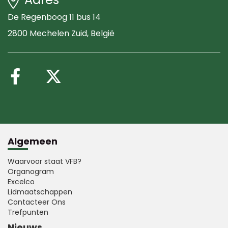
De Regenboog 11 bus 14
2800 Mechelen Zuid
, België
Volg ons op Facebook
Volg ons op X (Twitte
Algemeen
Waarvoor staat VFB?
Organogram
Excelco
Lidmaatschappen
Contacteer Ons
Trefpunten
Nieuws