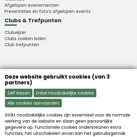
Afgelopen evenementen
Presentaties en foto's afgelopen events
Clubs & Trefpunten
Clubwijzer
Clubs zoeken leden
Club trefpunten
VFB is a member of Better Finance
Deze website gebruikt cookies (van 3
partners)
Zelf kiezen
Enkel noodzakelijke cookies
Alle cookies aanvaarden
Strikt noodzakelijke cookies zijn essentieel voor de normale
Aanmelden
Word nu lid
werking van de website en slaan geen persoonlijke
gegevens op. Functionele cookies ondersteunen extra
functies, het uitschakelen ervan kan het gebruiksgemak