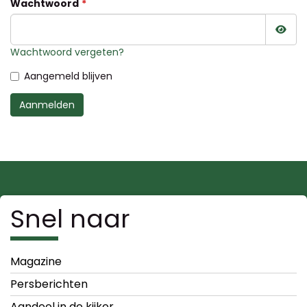
Wachtwoord
Wac
Wachtwoord vergeten?
Aangemeld blijven
Aanmelden
Snel naar
Magazine
Persberichten
Aandeel in de kijker