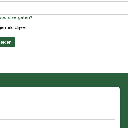
oord vergeten?
emeld blijven
elden