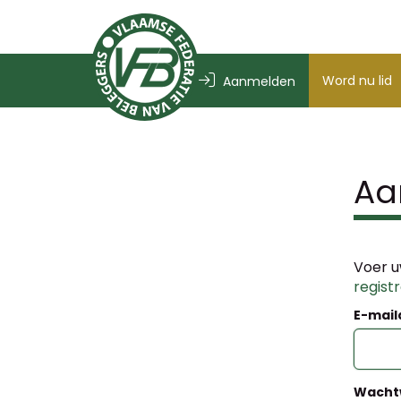
Word nu lid
Aanmelden
Aa
Voer u
regist
E-mail
Wacht