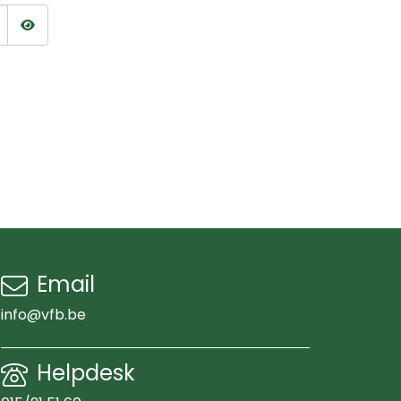
Wachtwoord tonen
Email
info@vfb.be
Helpdesk