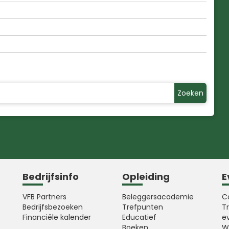
Zoeken
Bedrijfsinfo
Opleiding
E
VFB Partners
Beleggersacademie
C
Bedrijfsbezoeken
Trefpunten
T
Financiële kalender
Educatief
e
Boeken
W