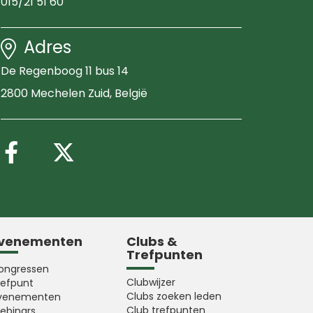
015/21 51 60
Adres
De Regenboog 11 bus 14
2800 Mechelen Zuid
, België
Volg ons op Facebook
Volg ons op X (Twitter
venementen
Clubs &
Trefpunten
ongressen
Clubwijzer
refpunt
Clubs zoeken leden
venementen
Club trefpunten
ebinars