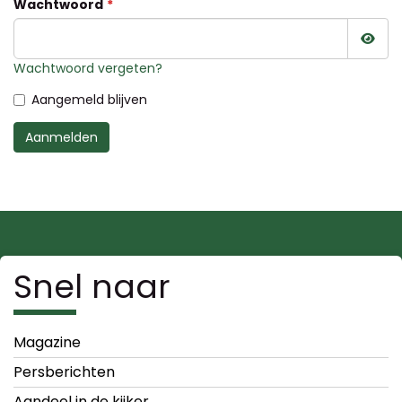
Wachtwoord
Wac
Wachtwoord vergeten?
Aangemeld blijven
Aanmelden
Snel naar
Magazine
Persberichten
Aandeel in de kijker