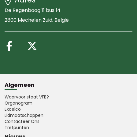
De Regenboog 11 bus 14
2800 Mechelen Zuid
, België
Volg ons op Facebook
Volg ons op X (Twitte
Algemeen
Waarvoor staat VFB?
Organogram
Excelco
Lidmaatschappen
Contacteer Ons
Trefpunten
Nieuws