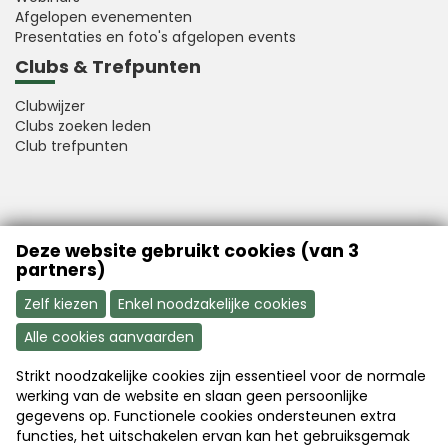
Afgelopen evenementen
Presentaties en foto's afgelopen events
Clubs & Trefpunten
Clubwijzer
Clubs zoeken leden
Club trefpunten
VFB is a member of Better Finance
Deze website gebruikt cookies (van 3
partners)
Zelf kiezen
Enkel noodzakelijke cookies
Alle cookies aanvaarden
Strikt noodzakelijke cookies zijn essentieel voor de normale
Aanmelden
Word nu lid
werking van de website en slaan geen persoonlijke
gegevens op. Functionele cookies ondersteunen extra
functies, het uitschakelen ervan kan het gebruiksgemak