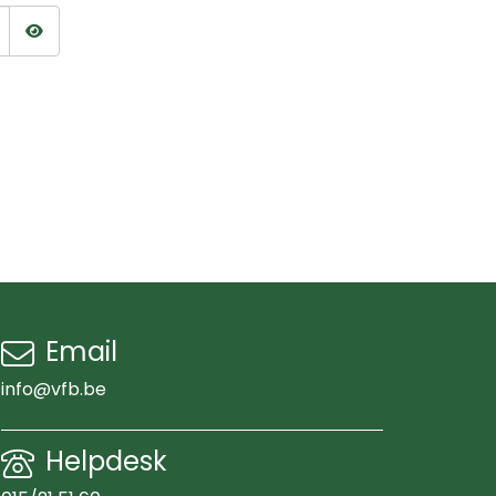
Wachtwoord tonen
Email
info@vfb.be
Helpdesk