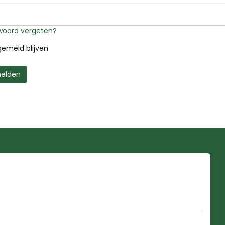
oord vergeten?
emeld blijven
elden