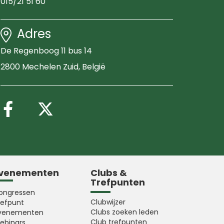
015/21 51 60
Adres
De Regenboog 11 bus 14
2800 Mechelen Zuid
, België
Volg ons op Facebook
Volg ons op X (Twitter
venementen
Clubs &
Trefpunten
ongressen
Clubwijzer
refpunt
Clubs zoeken leden
venementen
Club trefpunten
ebinars