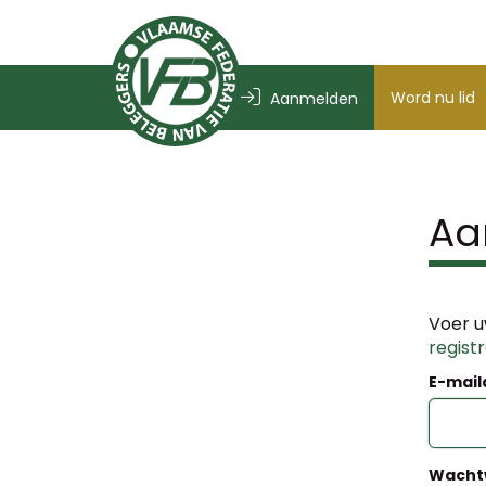
Word nu lid
Aanmelden
Aa
Voer u
regist
E-mail
Wacht