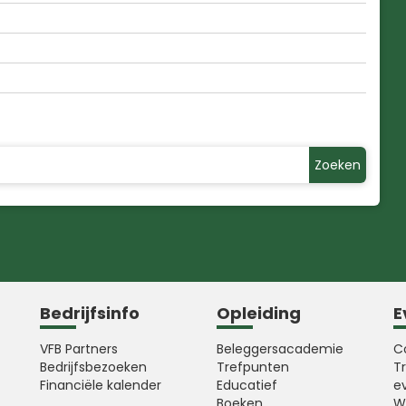
Zoeken
Bedrijfsinfo
Opleiding
E
VFB Partners
Beleggersacademie
C
Bedrijfsbezoeken
Trefpunten
T
Financiële kalender
Educatief
e
Boeken
W