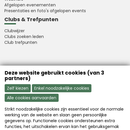
Afgelopen evenementen
Presentaties en foto's afgelopen events
Clubs & Trefpunten
Clubwijzer
Clubs zoeken leden
Club trefpunten
VFB is a member of Better Finance
Deze website gebruikt cookies (van 3
partners)
Zelf kiezen
Enkel noodzakelijke cookies
Alle cookies aanvaarden
Strikt noodzakelijke cookies zijn essentieel voor de normale
Aanmelden
Word nu lid
werking van de website en slaan geen persoonlijke
gegevens op. Functionele cookies ondersteunen extra
functies, het uitschakelen ervan kan het gebruiksgemak