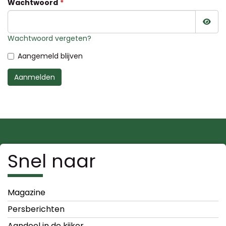
Wachtwoord
Wac
Wachtwoord vergeten?
Aangemeld blijven
Aanmelden
Snel naar
Magazine
Persberichten
Aandeel in de kijker