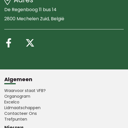
De Regenboog 11 bus 14
2800 Mechelen Zuid
, België
Volg ons op Facebook
Volg ons op X (Twitte
Algemeen
Waarvoor staat VFB?
Organogram
Excelco
Lidmaatschappen
Contacteer Ons
Trefpunten
Nieuws