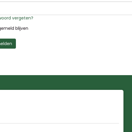
oord vergeten?
emeld blijven
elden