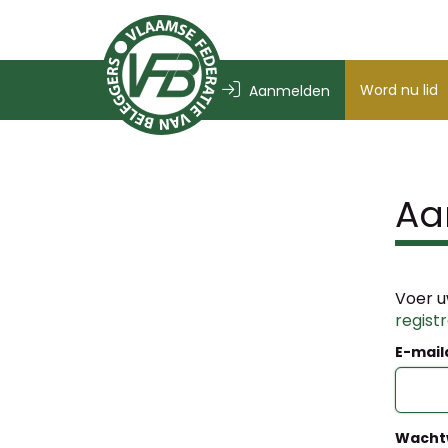
Word nu lid
Aanmelden
Aa
Voer u
regist
E-mail
Wacht