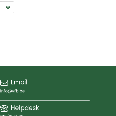
Wachtwoord tonen
Email
info@vfb.be
Helpdesk