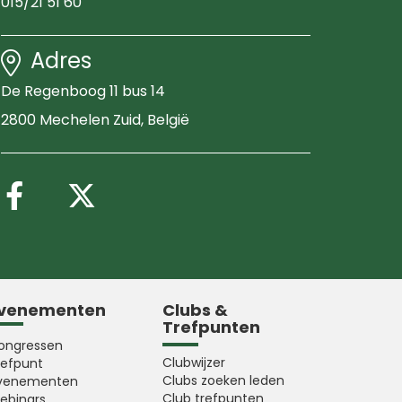
015/21 51 60
Adres
De Regenboog 11 bus 14
2800 Mechelen Zuid
, België
Volg ons op Facebook
Volg ons op X (Twitter
venementen
Clubs &
Trefpunten
ongressen
Clubwijzer
refpunt
Clubs zoeken leden
venementen
Club trefpunten
ebinars