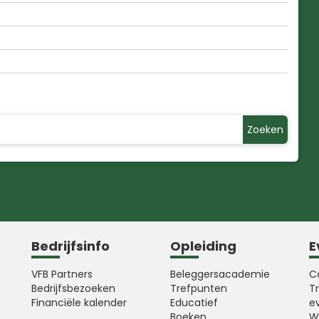
Zoeken
Bedrijfsinfo
Opleiding
E
VFB Partners
Beleggersacademie
C
Bedrijfsbezoeken
Trefpunten
T
Financiële kalender
Educatief
e
Boeken
W