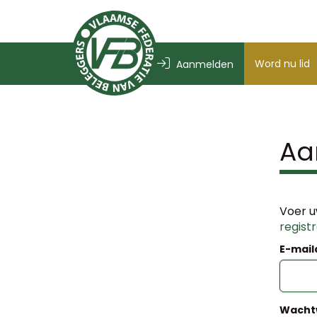
Word nu lid
Aanmelden
Aa
Voer u
regist
E-mail
Wacht