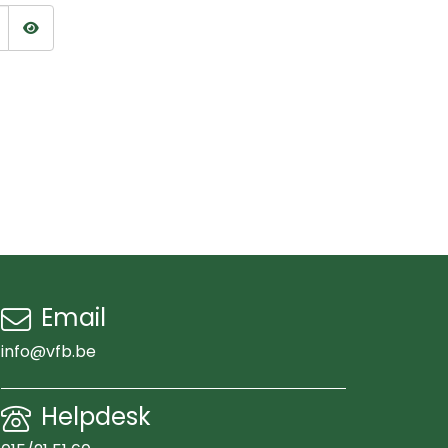
Wachtwoord tonen
Email
info@vfb.be
Helpdesk