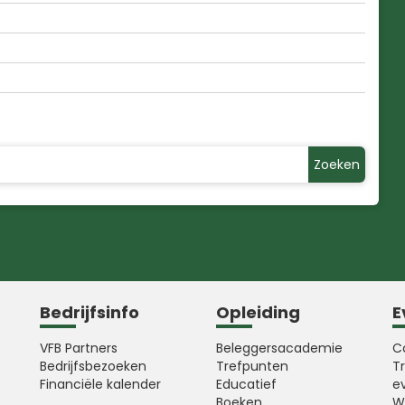
Zoeken
Bedrijfsinfo
Opleiding
E
VFB Partners
Beleggersacademie
C
Bedrijfsbezoeken
Trefpunten
T
Financiële kalender
Educatief
e
Boeken
W