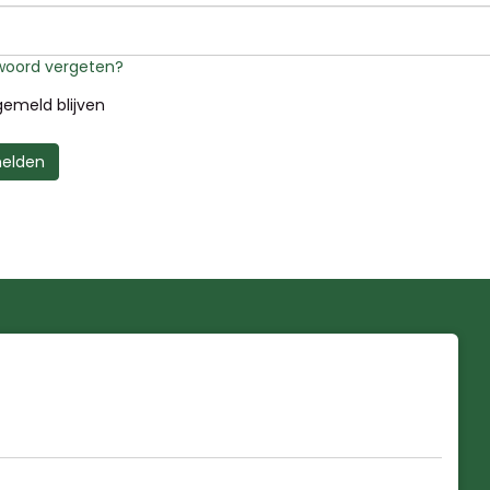
oord vergeten?
emeld blijven
elden