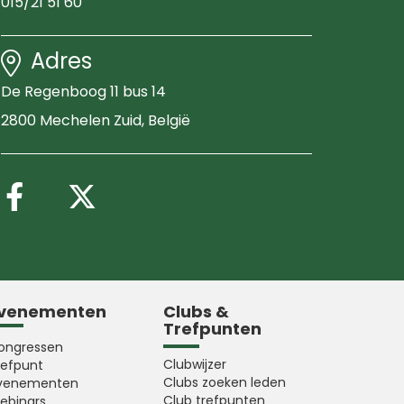
015/21 51 60
Adres
De Regenboog 11 bus 14
2800 Mechelen Zuid
, België
Volg ons op Facebook
Volg ons op X (Twitter
venementen
Clubs &
Trefpunten
ongressen
Clubwijzer
refpunt
Clubs zoeken leden
venementen
Club trefpunten
ebinars