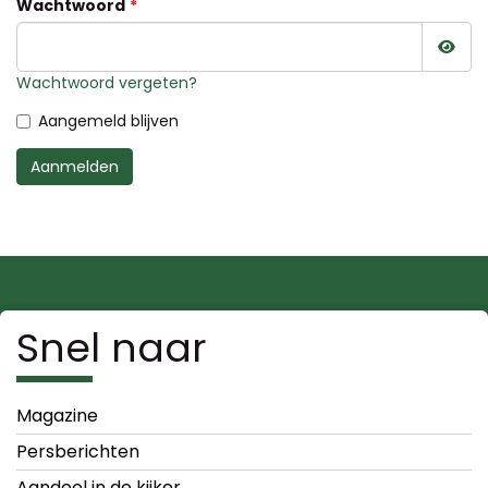
Wachtwoord
Wac
Wachtwoord vergeten?
Aangemeld blijven
Aanmelden
Snel naar
Magazine
Persberichten
Aandeel in de kijker