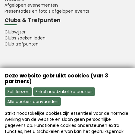
Afgelopen evenementen
Presentaties en foto's afgelopen events
Clubs & Trefpunten
Clubwijzer
Clubs zoeken leden
Club trefpunten
VFB is a member of Better Finance
Deze website gebruikt cookies (van 3
partners)
Zelf kiezen
Enkel noodzakelijke cookies
Alle cookies aanvaarden
Strikt noodzakelijke cookies zijn essentieel voor de normale
Aanmelden
Word nu lid
werking van de website en slaan geen persoonlijke
gegevens op. Functionele cookies ondersteunen extra
functies, het uitschakelen ervan kan het gebruiksgemak