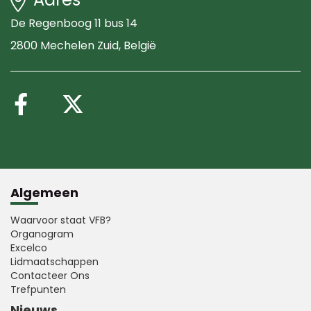
De Regenboog 11 bus 14
2800 Mechelen Zuid
, België
Volg ons op Facebook
Volg ons op X (Twitte
Algemeen
Waarvoor staat VFB?
Organogram
Excelco
Lidmaatschappen
Contacteer Ons
Trefpunten
Nieuws