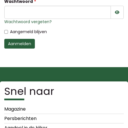
Wachtwoord
Wac
Wachtwoord vergeten?
Aangemeld blijven
Aanmelden
Snel naar
Magazine
Persberichten
Aandeel in de kijker