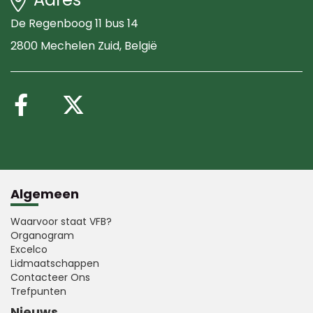
De Regenboog 11 bus 14
2800 Mechelen Zuid
, België
Volg ons op Facebook
Volg ons op X (Twitte
Algemeen
Waarvoor staat VFB?
Organogram
Excelco
Lidmaatschappen
Contacteer Ons
Trefpunten
Nieuws