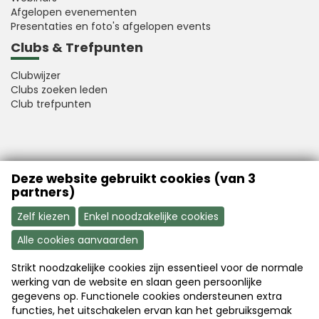
Afgelopen evenementen
Presentaties en foto's afgelopen events
Clubs & Trefpunten
Clubwijzer
Clubs zoeken leden
Club trefpunten
VFB is a member of Better Finance
Deze website gebruikt cookies (van 3
partners)
Zelf kiezen
Enkel noodzakelijke cookies
Alle cookies aanvaarden
Strikt noodzakelijke cookies zijn essentieel voor de normale
Aanmelden
Word nu lid
werking van de website en slaan geen persoonlijke
gegevens op. Functionele cookies ondersteunen extra
functies, het uitschakelen ervan kan het gebruiksgemak