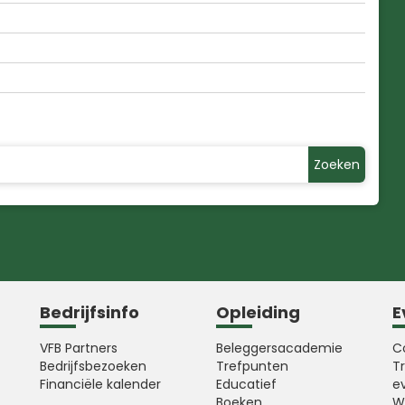
Zoeken
Bedrijfsinfo
Opleiding
E
VFB Partners
Beleggersacademie
C
Bedrijfsbezoeken
Trefpunten
T
Financiële kalender
Educatief
e
Boeken
W