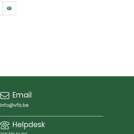
Wachtwoord tonen
Email
info@vfb.be
Helpdesk