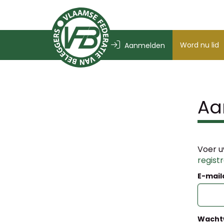
Word nu lid
Aanmelden
Aa
Voer u
regist
E-mail
Wacht