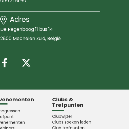
015/21 51 60
Adres
De Regenboog 11 bus 14
2800 Mechelen Zuid
, België
Volg ons op Facebook
Volg ons op X (Twitter
venementen
Clubs &
Trefpunten
ongressen
Clubwijzer
refpunt
Clubs zoeken leden
venementen
Club trefpunten
ebinars