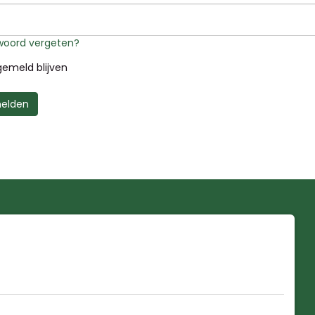
oord vergeten?
emeld blijven
elden