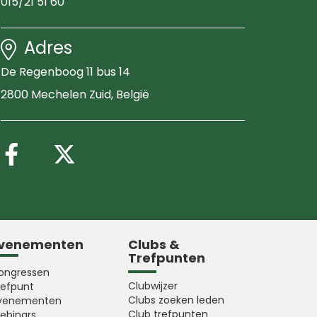
015/21 51 60
Adres
De Regenboog 11 bus 14
2800 Mechelen Zuid
, België
Volg ons op Facebook
Volg ons op X (Twitter
venementen
Clubs &
Trefpunten
ongressen
Clubwijzer
refpunt
Clubs zoeken leden
venementen
Club trefpunten
ebinars