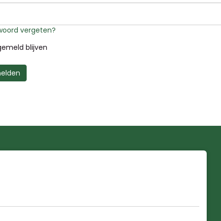
oord vergeten?
emeld blijven
elden