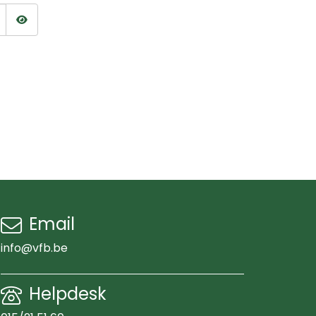
Wachtwoord tonen
Email
info@vfb.be
Helpdesk