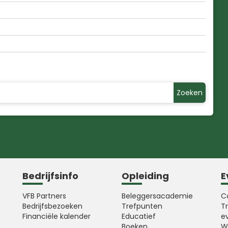
Zoeken
Bedrijfsinfo
Opleiding
E
VFB Partners
Beleggersacademie
C
Bedrijfsbezoeken
Trefpunten
T
Financiële kalender
Educatief
e
Boeken
W