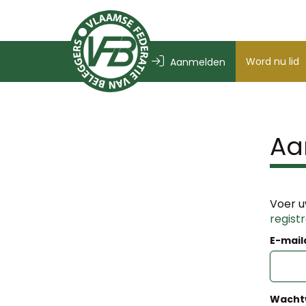
Word nu lid
Aanmelden
Aa
Voer u
regist
E-mail
Wacht