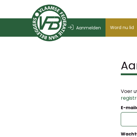
Word nu lid
Aanmelden
Aa
Voer u
regist
E-mail
Wacht