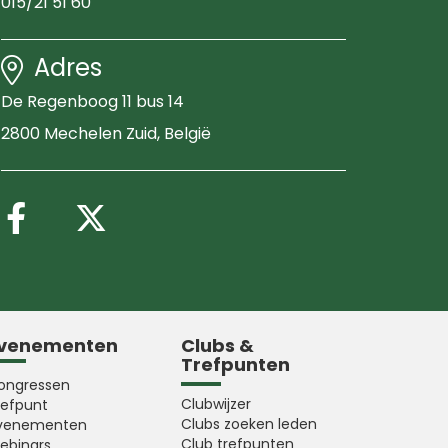
015/21 51 60
Adres
De Regenboog 11 bus 14
2800 Mechelen Zuid
, België
Volg ons op Facebook
Volg ons op X (Twitter
venementen
Clubs &
Trefpunten
ongressen
Clubwijzer
refpunt
Clubs zoeken leden
venementen
Club trefpunten
ebinars