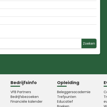
Zoeken
Bedrijfsinfo
Opleiding
E
VFB Partners
Beleggersacademie
C
Bedrijfsbezoeken
Trefpunten
T
Financiële kalender
Educatief
e
Boeken
W