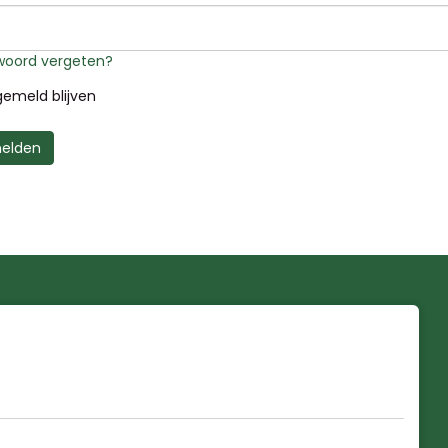
oord vergeten?
emeld blijven
elden