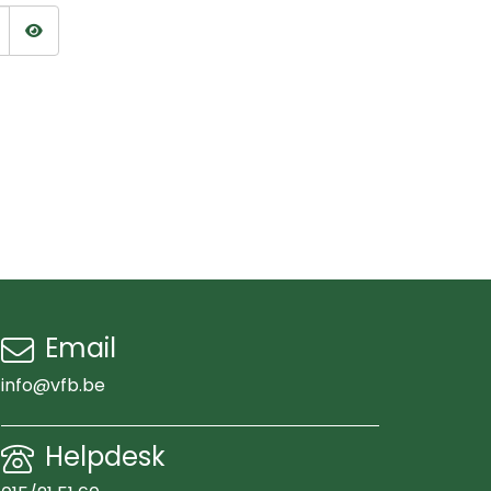
Wachtwoord tonen
Email
info@vfb.be
Helpdesk