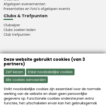
Afgelopen evenementen
Presentaties en foto's afgelopen events
Clubs & Trefpunten
Clubwijzer
Clubs zoeken leden
Club trefpunten
VFB is a member of Better Finance
Deze website gebruikt cookies (van 3
partners)
Zelf kiezen
Enkel noodzakelijke cookies
Alle cookies aanvaarden
Strikt noodzakelijke cookies zijn essentieel voor de normale
Aanmelden
Word nu lid
werking van de website en slaan geen persoonlijke
gegevens op. Functionele cookies ondersteunen extra
functies, het uitschakelen ervan kan het gebruiksgemak