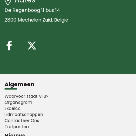
De Regenboog 11 bus 14
2800 Mechelen Zuid
, België
Volg ons op Facebook
Volg ons op X (Twitte
Algemeen
Waarvoor staat VFB?
Organogram
Excelco
Lidmaatschappen
Contacteer Ons
Trefpunten
Nieuws