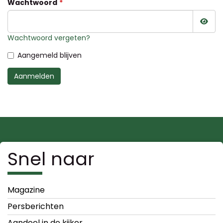
Wachtwoord
Wac
Wachtwoord vergeten?
Aangemeld blijven
Aanmelden
Snel naar
Magazine
Persberichten
Aandeel in de kijker