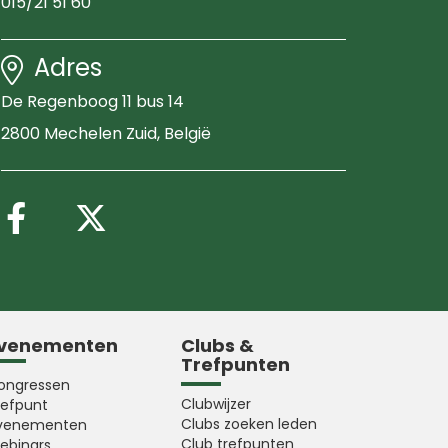
015/21 51 60
Adres
De Regenboog 11 bus 14
2800 Mechelen Zuid
, België
Volg ons op Facebook
Volg ons op X (Twitter
venementen
Clubs &
Trefpunten
ongressen
Clubwijzer
refpunt
Clubs zoeken leden
venementen
Club trefpunten
ebinars