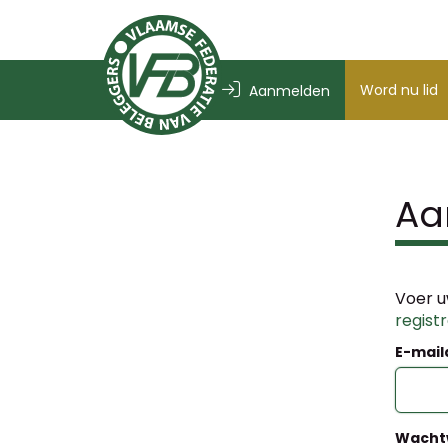
Word nu lid
Aanmelden
Aa
Voer u
regist
E-mail
Wacht