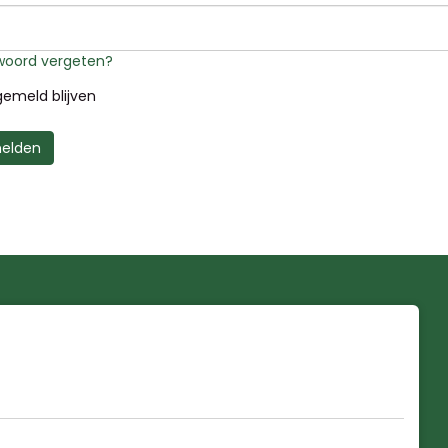
oord vergeten?
emeld blijven
elden