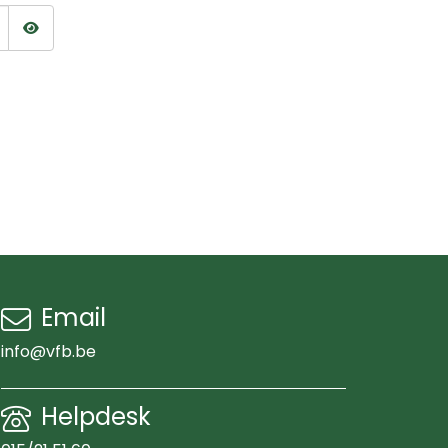
Wachtwoord tonen
Email
info@vfb.be
Helpdesk