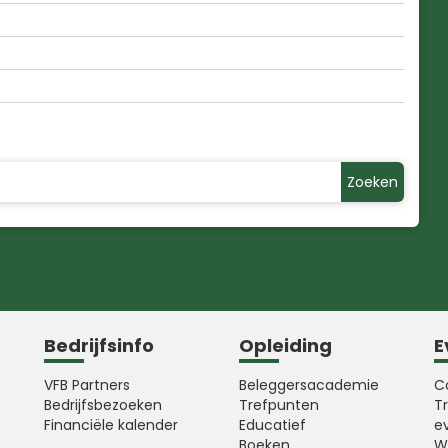
Zoeken
Bedrijfsinfo
Opleiding
E
VFB Partners
Beleggersacademie
C
Bedrijfsbezoeken
Trefpunten
T
Financiële kalender
Educatief
e
Boeken
W