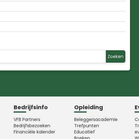
Zoeken
Bedrijfsinfo
Opleiding
E
VFB Partners
Beleggersacademie
C
Bedrijfsbezoeken
Trefpunten
T
Financiële kalender
Educatief
e
Boeken
W