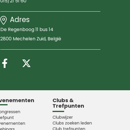
015/21 51 60
Adres
De Regenboog 11 bus 14
2800 Mechelen Zuid
, België
Volg ons op Facebook
Volg ons op X (Twitter
venementen
Clubs &
Trefpunten
ongressen
Clubwijzer
refpunt
Clubs zoeken leden
venementen
Club trefpunten
ebinars