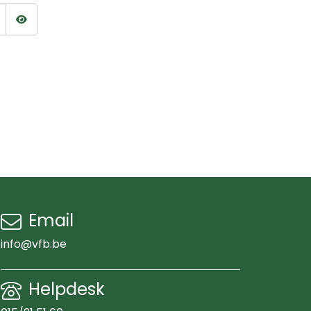
Wachtwoord tonen
Email
info@vfb.be
Helpdesk