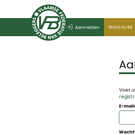
Word nu lid
Aanmelden
Aa
Voer u
regist
E-mail
Wacht