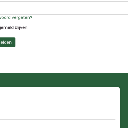
oord vergeten?
emeld blijven
elden