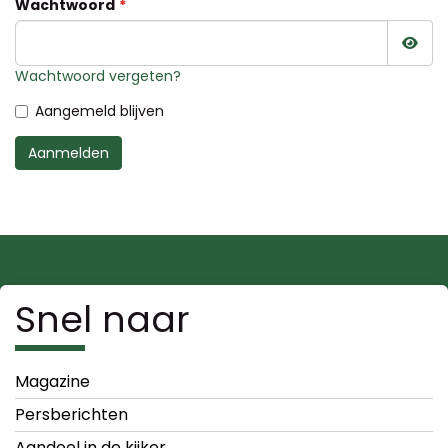
Wachtwoord
Wac
Wachtwoord vergeten?
Aangemeld blijven
Aanmelden
Snel naar
Magazine
Persberichten
Aandeel in de kijker