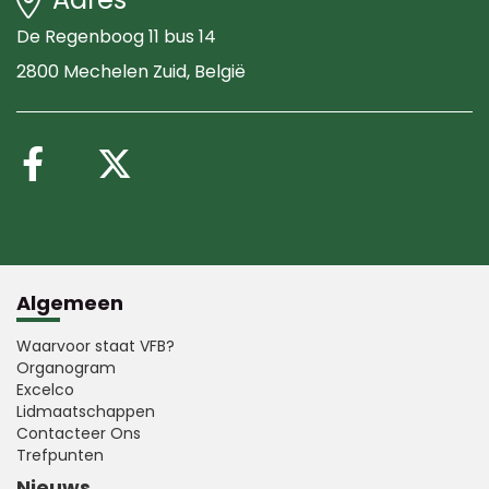
De Regenboog 11 bus 14
2800 Mechelen Zuid
, België
Volg ons op Facebook
Volg ons op X (Twitte
Algemeen
Waarvoor staat VFB?
Organogram
Excelco
Lidmaatschappen
Contacteer Ons
Trefpunten
Nieuws