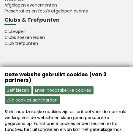
Afgelopen evenementen
Presentaties en foto's afgelopen events
Clubs & Trefpunten
Clubwijzer
Clubs zoeken leden
Club trefpunten
VFB is a member of Better Finance
Deze website gebruikt cookies (van 3
partners)
Zelf kiezen
Enkel noodzakelijke cookies
Alle cookies aanvaarden
Strikt noodzakelijke cookies zijn essentieel voor de normale
Aanmelden
Word nu lid
werking van de website en slaan geen persoonlijke
gegevens op. Functionele cookies ondersteunen extra
functies, het uitschakelen ervan kan het gebruiksgemak